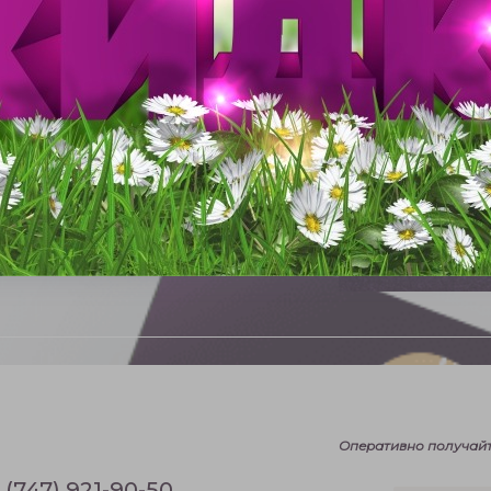
ку
рсу
Натальи Локурлу
Оперативно получайт
 (747) 921-90-50